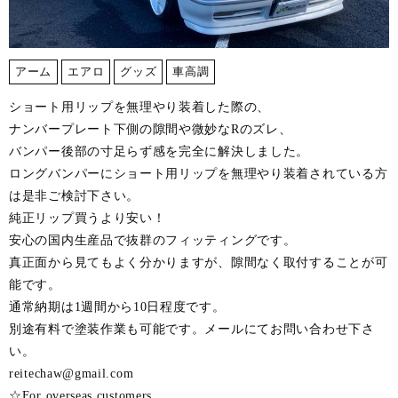
アーム
エアロ
グッズ
車高調
ショート用リップを無理やり装着した際の、
ナンバープレート下側の隙間や微妙なRのズレ、
バンパー後部の寸足らず感を完全に解決しました。
ロングバンパーにショート用リップを無理やり装着されている方
は是非ご検討下さい。
純正リップ買うより安い！
安心の国内生産品で抜群のフィッティングです。
真正面から見てもよく分かりますが、隙間なく取付することが可
能です。
通常納期は1週間から10日程度です。
別途有料で塗装作業も可能です。メールにてお問い合わせ下さ
い。
reitechaw@gmail.com
☆For overseas customers