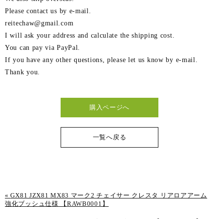
Please contact us by e-mail.
reitechaw@gmail.com
I will ask your address and calculate the shipping cost.
You can pay via PayPal.
If you have any other questions, please let us know by e-mail.
Thank you.
購入ページへ
一覧へ戻る
«
GX81 JZX81 MX83 マーク2 チェイサー クレスタ リアロアアーム
強化ブッシュ仕様 【RAWB0001】