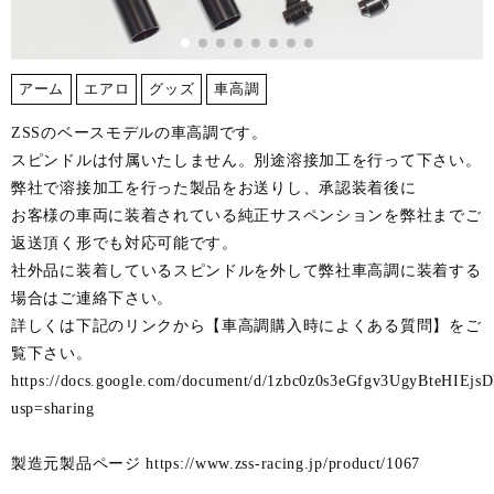
アーム
エアロ
グッズ
車高調
ZSSのベースモデルの車高調です。
スピンドルは付属いたしません。別途溶接加工を行って下さい。
弊社で溶接加工を行った製品をお送りし、承認装着後に
お客様の車両に装着されている純正サスペンションを弊社までご
返送頂く形でも対応可能です。
社外品に装着しているスピンドルを外して弊社車高調に装着する
場合はご連絡下さい。
詳しくは下記のリンクから【車高調購入時によくある質問】をご
覧下さい。
https://docs.google.com/document/d/1zbc0z0s3eGfgv3UgyBteHIEjs
usp=sharing
製造元製品ページ
https://www.zss-racing.jp/product/1067