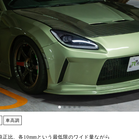
ズ
車高調
純正比、各10mmという最低限のワイド量ながら