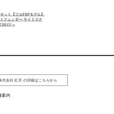
エアロキット【フルFRPモデル】
トフェンダー サイドステ
0015]
»
株式会社 紅月 の詳細はこちらから
舗案内