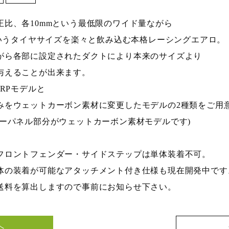
正比、各10mmという最低限のワイド量ながら
5R18というタイヤサイズを楽々と飲み込む本格レーシングエアロ。
がら各部に設定されたダクトにより本来のサイズより
与えることが出来ます。
FRPモデルと
みをウェットカーボン素材に変更したモデルの2種類をご用
ダーパネル部分がウェットカーボン素材モデルです)
フロントフェンダー・サイドステップは単体装着不可。
体の装着が可能なアタッチメント付き仕様も現在開発中です。
送料を算出しますので事前にお知らせ下さい。
へ