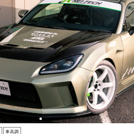
ズ
車高調